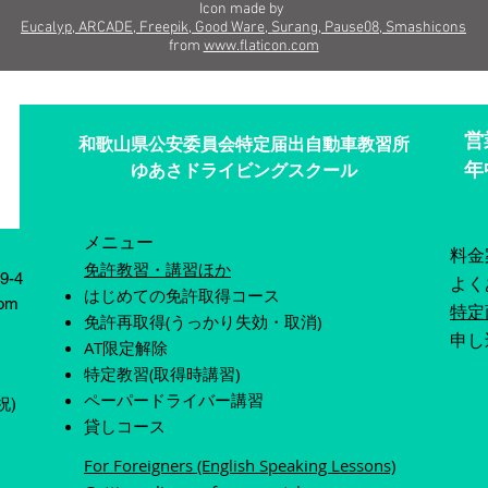
Icon made by
Eucalyp, ARCADE, Freepik, Good Ware, Surang, Pause08, Smashicons
from
www.flaticon.com
営業
和歌山県公安委員会特定届出自動車教習所
​
​​ゆあさドライビングスクール
メニュー
料金
免許教習・講習ほか
-4
​よ
​はじめての免許取得コース
com
特定
​免許再取得(うっかり失効・取消)
​申
AT限定解除
​特定教習(取得時講習)
ペーパードライバー講習
祝)
​貸しコース
For Foreigners (English Speaking Lessons)