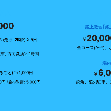
料金
ポイ
,000
路上教習(路
20
,
00
￥
走行: 2時間 X 5日
)
✔
全コース(A~F)
, 方向変換): 2時間
場
6
,
0
ごとに+1,000円
￥
✔
鋭角、縦列駐車、
0円 場内教習: 5,000円