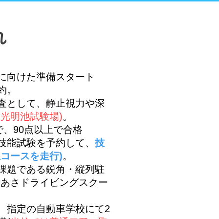
れ
に向けた準備スタート
約。
査として、静止視力や深
は光明池試験場)
。
で、90点以上で合格
ば技能試験を予約して、
技
コースを走行)
。
課題である鋭角・縦列駐
ゆあさドライビングスクー
、指定の自動車学校にて2