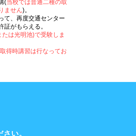
講(
当校では普通二種の取
りません
)。
って、再度交通センター
許証がもらえる。
または光明池)で受験しま
の取得時講習は行なってお
さい。​