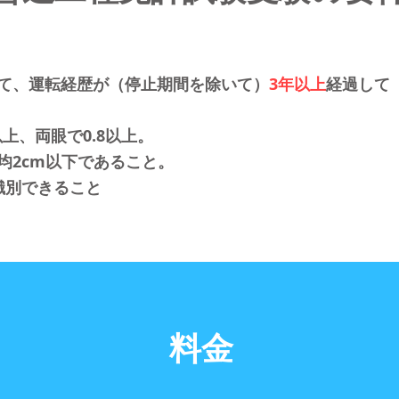
て、運転経歴が（停止期間を除いて）
3年以上
経過して
以上、両眼で0.8以上。
均2cm以下であること。
識別できること
料金