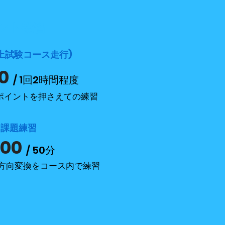
ント教習
上試験コース走行)
0
/ 1回2時間程度
、ポイントを押さえての練習
内課題練習
00
/ 50分
方向変換をコース内で練習