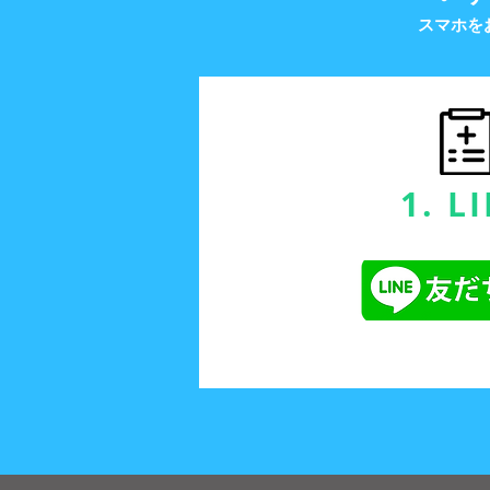
​スマホ
1. L