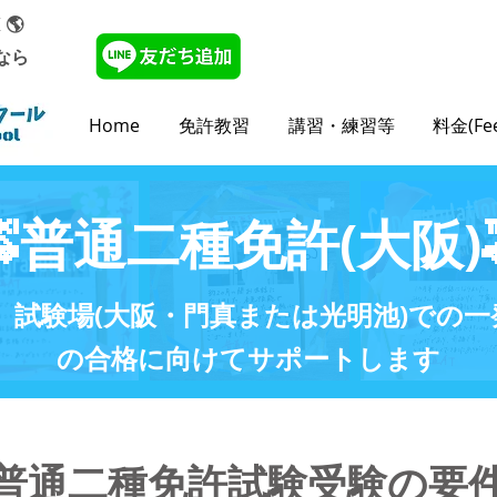
 🌎
なら
Home
免許教習
講習・練習等
料金(Fee
🚕普通二種免許(大阪)
試験場(大阪・門真または光明池)での一発
の合格に向けてサポートします
普通二種免許試験受験の要