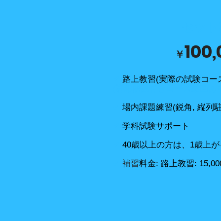
セット
100
￥
✔
路上教習(実際の試験コース)
(詳細解説付きコース動画あり
✔
場内課題練習(鋭角, 縦列駐車
✔
学科試験サポート
✔
40歳以上の方は、1歳上がる
✔
補習
料金: 路上教習: 15,00