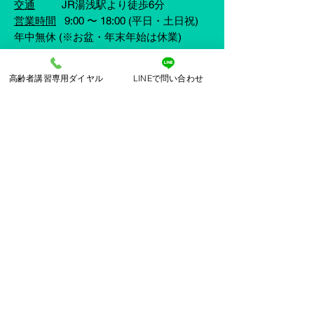
交通
JR湯浅駅より徒歩6分
営業時間
9:00 〜 18:00
(平日・土日祝)
​年中無休 (※お盆・年末年始は休業)
メニュー
高齢者講習専用ダイヤル
LINEで問い合わせ
免許教習・講習ほか
​はじめての免許取得コース
​免許再取得(うっかり失効・取消)
AT限定解除
​特定教習(取得時講習)
ペーパードライバー講習
​貸しコース
For Foreigners (English Speaking Lessons)
​Getting a license from scratch
Gaimen Kirikae(がいめんきりかえ)
Rookie Driver's Program
料金案内
​よくある質問