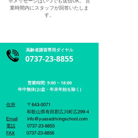
※メッセージはいつでも送信OK。 営
業時間内にスタッフが回答いたしま
す。
和歌山県公安委員会特定届出自動車教習所
​​ゆあさドライビングスクール
高齢者講習専用ダイヤル
0737-23-8855
営業時間: 9:00 ~ 18:00
​年中無休(お盆・年末年始を除く)
住所
〒643-0071
和歌山県有田郡広川町広299-4
Email
info@yuasadrivingschool.com
電話
0737-23-8855
FAX
0737-23-8856